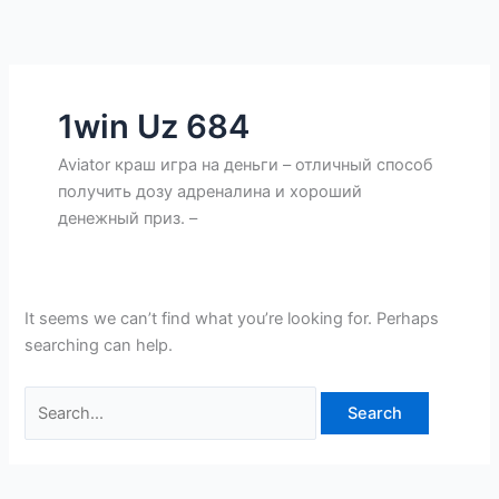
Skip
Search
to
for:
content
1win Uz 684
Aviator краш игра на деньги – отличный способ
получить дозу адреналина и хороший
денежный приз. –
It seems we can’t find what you’re looking for. Perhaps
searching can help.