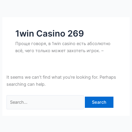
Skip
Search
to
for:
content
1win Casino 269
Проще говоря, в 1win casino есть абсолютно
всё, чего только может захотеть игрок. –
It seems we can’t find what you’re looking for. Perhaps
searching can help.